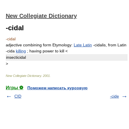
New Collegiate Dictionary
-cidal
-cidal
adjective combining form
Etymology:
Late Latin
-cidalis,
from Latin
-cida
killing
;
having power to kill
<
insecti
cidal
>
New Collegiate Dictionary
.
2001
.
Игры ⚽
Поможем написать курсовую
CID
-cide