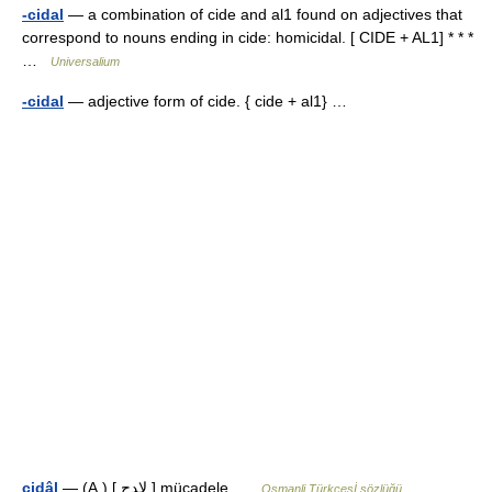
-cidal
— a combination of cide and al1 found on adjectives that
correspond to nouns ending in cide: homicidal. [ CIDE + AL1] * * *
…
Universalium
-cidal
— adjective form of cide. { cide + al1} …
cidâl
— (A.) [ لاﺪﺝ ] mücadele …
Osmanli Türkçesİ sözlüğü