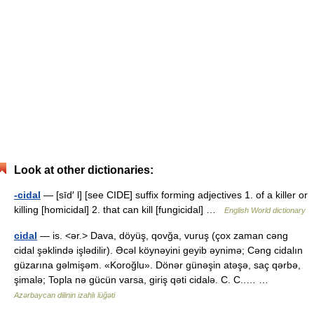
Look at other dictionaries:
-cidal
— [sīd′ l] [see CIDE] suffix forming adjectives 1. of a killer or
killing [homicidal] 2. that can kill [fungicidal] …
English World dictionary
cidal
— is. <ər.> Dava, döyüş, qovğa, vuruş (çox zaman cəng
cidal şəklində işlədilir). Əcəl köynəyini geyib əynimə; Cəng cidalın
güzarına gəlmişəm. «Koroğlu». Dönər günəşin atəşə, saç qərbə,
şimalə; Topla nə gücün varsa, giriş qəti cidalə. C. C..… …
Azərbaycan dilinin izahlı lüğəti