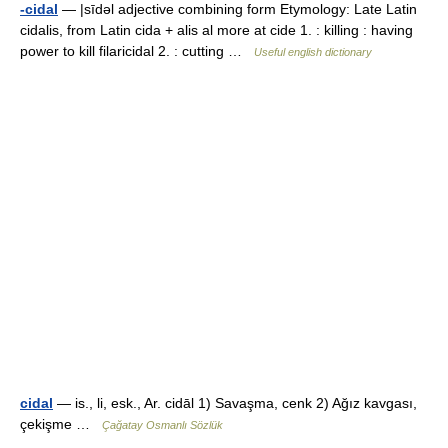
-cidal
— |sīdəl adjective combining form Etymology: Late Latin
cidalis, from Latin cida + alis al more at cide 1. : killing : having
power to kill filaricidal 2. : cutting …
Useful english dictionary
cidal
— is., li, esk., Ar. cidāl 1) Savaşma, cenk 2) Ağız kavgası,
çekişme …
Çağatay Osmanlı Sözlük