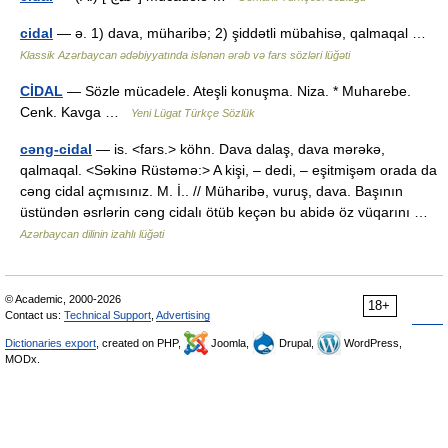
cidal
— ə. 1) dava, müharibə; 2) şiddətli mübahisə, qalmaqal …
Klassik Azərbaycan ədəbiyyatında islənən ərəb və fars sözləri lüğəti
CİDAL
— Sözle mücadele. Ateşli konuşma. Niza. * Muharebe.
Cenk. Kavga …
Yeni Lügat Türkçe Sözlük
cəng-cidal
— is. <fars.> köhn. Dava dalaş, dava mərəkə,
qalmaqal. <Səkinə Rüstəmə:> A kişi, – dedi, – eşitmişəm orada da
cəng cidal açmısınız. M. İ.. // Müharibə, vuruş, dava. Başının
üstündən əsrlərin cəng cidalı ötüb keçən bu abidə öz vüqarını …
Azərbaycan dilinin izahlı lüğəti
© Academic, 2000-2026
18+
Contact us:
Technical Support
,
Advertising
Dictionaries export
, created on PHP,
Joomla,
Drupal,
WordPress,
MODx.