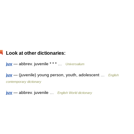
Look at other dictionaries:
juv
— abbrev. juvenile * * * …
Universalium
juv
— (juvenile) young person, youth, adolescent …
English
contemporary dictionary
juv
— abbrev. juvenile …
English World dictionary