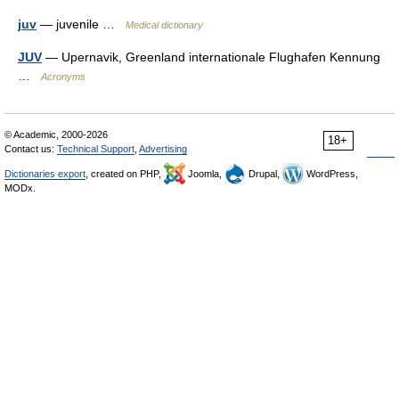
juv
— juvenile …
Medical dictionary
JUV
— Upernavik, Greenland internationale Flughafen Kennung
…
Acronyms
© Academic, 2000-2026
18+
Contact us:
Technical Support
,
Advertising
Dictionaries export
, created on PHP,
Joomla,
Drupal,
WordPress,
MODx.