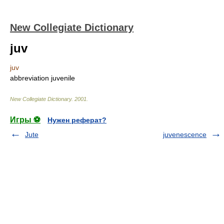
New Collegiate Dictionary
juv
juv
abbreviation
juvenile
New Collegiate Dictionary
.
2001
.
Игры ⚽
Нужен реферат?
Jute
juvenescence