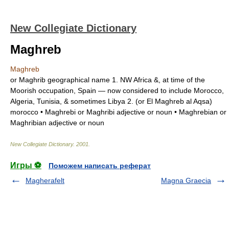
New Collegiate Dictionary
Maghreb
Maghreb
or
Maghrib
geographical name
1.
NW Africa &, at time of the
Moorish occupation, Spain — now considered to include Morocco,
Algeria, Tunisia, & sometimes Libya
2.
(
or
El Maghreb al Aqsa
)
morocco
•
Maghrebi
or
Maghribi
adjective or noun
•
Maghrebian
or
Maghribian
adjective or noun
New Collegiate Dictionary
.
2001
.
Игры ⚽
Поможем написать реферат
Magherafelt
Magna Graecia