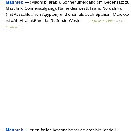
Maghreb
— (Maghrib, arab.), Sonnenuntergang (im Gegensatz zu
Maschrik, Sonnenaufgang), Name des westl. Islam: Nordafrika
(mit Ausschluß von Ägypten) und ehemals auch Spanien; Marokko
ist »Al. M. al akßâ«, der äußerste Westen …
Kleines Konversations-
Lexikon
Maghreb
— er en fælles betegnelse for de arabiske lande i