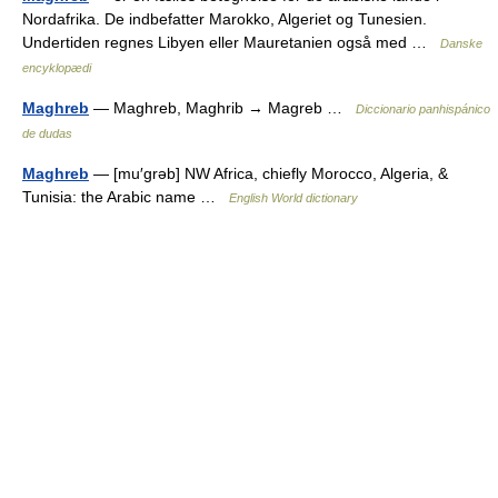
Nordafrika. De indbefatter Marokko, Algeriet og Tunesien.
Undertiden regnes Libyen eller Mauretanien også med …
Danske
encyklopædi
Maghreb
— Maghreb, Maghrib → Magreb …
Diccionario panhispánico
de dudas
Maghreb
— [mu′grəb] NW Africa, chiefly Morocco, Algeria, &
Tunisia: the Arabic name …
English World dictionary