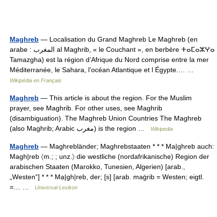
Maghreb
— Localisation du Grand Maghreb Le Maghreb (en
arabe : المغرب al Maghrib, « le Couchant », en berbère ⵜⴰⵎⴰⵣⵖⴰ
Tamazgha) est la région d’Afrique du Nord comprise entre la mer
Méditerranée, le Sahara, l’océan Atlantique et l Égypte.… …
Wikipédia en Français
Maghreb
— This article is about the region. For the Muslim
prayer, see Maghrib. For other uses, see Maghrib
(disambiguation). The Maghreb Union Countries The Maghreb
(also Maghrib; Arabic مغرب) is the region …
Wikipedia
Maghreb
— Maghrebländer; Maghrebstaaten * * * Ma|ghreb auch:
Magh|reb 〈m.; ; unz.〉 die westliche (nordafrikanische) Region der
arabischen Staaten (Marokko, Tunesien, Algerien) [arab.,
„Westen“] * * * Mạ|gh|reb, der; [s] [arab. maġrib = Westen; eigtl.
=… …
Universal-Lexikon