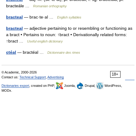
bracteále …
Romanian orthography
bracteal
— brac·te·al …
English syllables
bracteal
— adjective pertaining to or resembling or functioning as
a bract • Pertains to noun: ↑bract • Derivationally related forms:
↑bract …
Useful english dictionary
ctéal
— bractéal …
Dictionnaire des rimes
© Academic, 2000-2026
18+
Contact us:
Technical Support
,
Advertising
Dictionaries export
, created on PHP,
Joomla,
Drupal,
WordPress,
MODx.