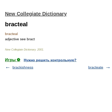
New Collegiate Dictionary
bracteal
bracteal
adjective
see
bract
New Collegiate Dictionary
.
2001
.
Игры ⚽
Нужно решить контрольную?
brackishness
bracteate