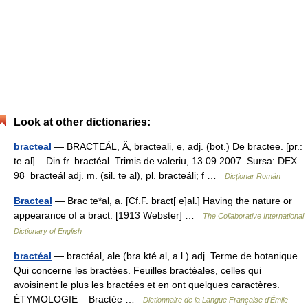
Look at other dictionaries:
bracteal
— BRACTEÁL, Ă, bracteali, e, adj. (bot.) De bractee. [pr.:
te al] – Din fr. bractéal. Trimis de valeriu, 13.09.2007. Sursa: DEX
98 bracteál adj. m. (sil. te al), pl. bracteáli; f …
Dicționar Român
Bracteal
— Brac te*al, a. [Cf.F. bract[ e]al.] Having the nature or
appearance of a bract. [1913 Webster] …
The Collaborative International
Dictionary of English
bractéal
— bractéal, ale (bra kté al, a l ) adj. Terme de botanique.
Qui concerne les bractées. Feuilles bractéales, celles qui
avoisinent le plus les bractées et en ont quelques caractères.
ÉTYMOLOGIE Bractée …
Dictionnaire de la Langue Française d'Émile