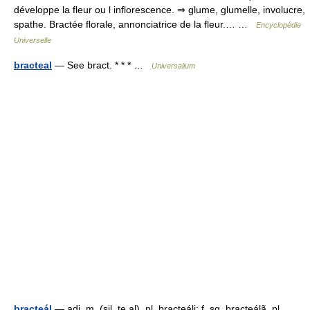
développe la fleur ou l inflorescence. ⇒ glume, glumelle, involucre,
spathe. Bractée florale, annonciatrice de la fleur.… …
Encyclopédie
Universelle
bracteal
— See bract. * * * …
Universalium
bracteál
— adj. m. (sil. te al), pl. bracteáli; f. sg. bracteálã, pl.