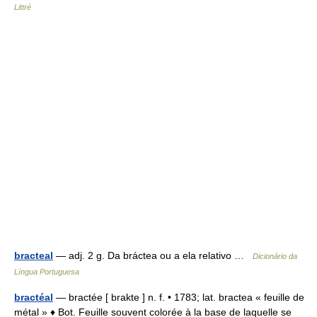
Littré
bracteal
— adj. 2 g. Da bráctea ou a ela relativo …
Dicionário da
Língua Portuguesa
bractéal
— bractée [ brakte ] n. f. • 1783; lat. bractea « feuille de
métal » ♦ Bot. Feuille souvent colorée à la base de laquelle se