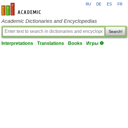
RU
DE
ES
FR
en-academic.com
Academic Dictionaries and Encyclopedias
Search!
Interpretations
Translations
Books
Игры ⚽