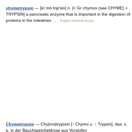
chymotrypsin
— [kī΄mō trip′sin] n. [< Gr chymos (see CHYME) +
TRYPSIN] a pancreatic enzyme that is important in the digestion of
proteins in the intestines …
English World dictionary
Chymotrypsin
— Chy|mo|tryp|sin [↑ Chymo u. ↑ Trypsin], das; s,
e: in der Bauchspeicheldrüse aus Vorstufen