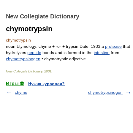
New Collegiate Dictionary
chymotrypsin
chymotrypsin
noun
Etymology:
chyme
+
-o-
+
trypsin
Date:
1933
a
protease
that
hydrolyzes
peptide
bonds and is formed in the
intestine
from
chymotrypsinogen
•
chymotryptic
adjective
New Collegiate Dictionary
.
2001
.
Игры ⚽
Нужна курсовая?
chyme
chymotrypsinogen