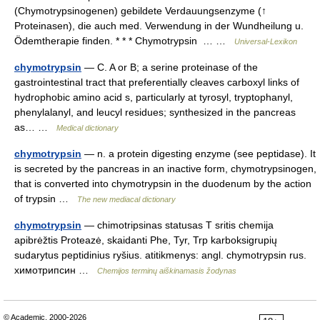
(Chymotrypsinogenen) gebildete Verdauungsenzyme (↑
Proteinasen), die auch med. Verwendung in der Wundheilung u.
Ödemtherapie finden. * * * Chymotrypsin … …
Universal-Lexikon
chymotrypsin
— C. A or B; a serine proteinase of the
gastrointestinal tract that preferentially cleaves carboxyl links of
hydrophobic amino acid s, particularly at tyrosyl, tryptophanyl,
phenylalanyl, and leucyl residues; synthesized in the pancreas
as… …
Medical dictionary
chymotrypsin
— n. a protein digesting enzyme (see peptidase). It
is secreted by the pancreas in an inactive form, chymotrypsinogen,
that is converted into chymotrypsin in the duodenum by the action
of trypsin …
The new mediacal dictionary
chymotrypsin
— chimotripsinas statusas T sritis chemija
apibrėžtis Proteazė, skaidanti Phe, Tyr, Trp karboksigrupių
sudarytus peptidinius ryšius. atitikmenys: angl. chymotrypsin rus.
химотрипсин …
Chemijos terminų aiškinamasis žodynas
© Academic, 2000-2026