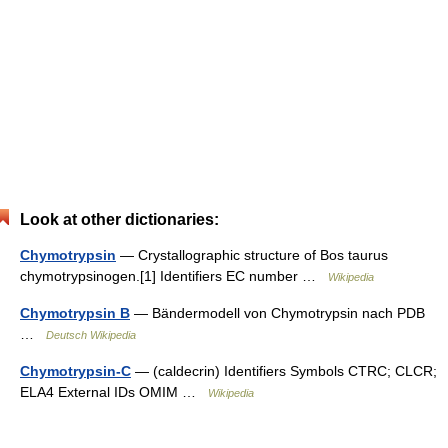
Look at other dictionaries:
Chymotrypsin
— Crystallographic structure of Bos taurus
chymotrypsinogen.[1] Identifiers EC number …
Wikipedia
Chymotrypsin B
— Bändermodell von Chymotrypsin nach PDB
…
Deutsch Wikipedia
Chymotrypsin-C
— (caldecrin) Identifiers Symbols CTRC; CLCR;
ELA4 External IDs OMIM …
Wikipedia