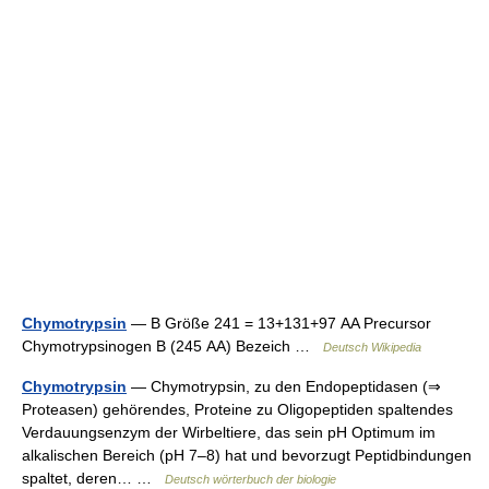
Chymotrypsin
— B Größe 241 = 13+131+97 AA Precursor
Chymotrypsinogen B (245 AA) Bezeich …
Deutsch Wikipedia
Chymotrypsin
— Chymotrypsin, zu den Endopeptidasen (⇒
Proteasen) gehörendes, Proteine zu Oligopeptiden spaltendes
Verdauungsenzym der Wirbeltiere, das sein pH Optimum im
alkalischen Bereich (pH 7–8) hat und bevorzugt Peptidbindungen
spaltet, deren… …
Deutsch wörterbuch der biologie